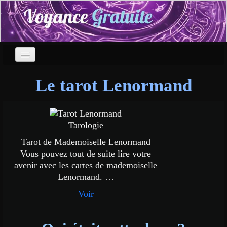
Voyance
Le tarot Lenormand
Tarot gratuit
Oracle de belline
Tarologie
Tarot de Mademoiselle Lenormand
Runes gratuites
Vous pouvez tout de suite lire votre
avenir avec les cartes de mademoiselle
Horoscope gratuit
Lenormand. …
Voyance par les dés
Voir
Signe Chinois