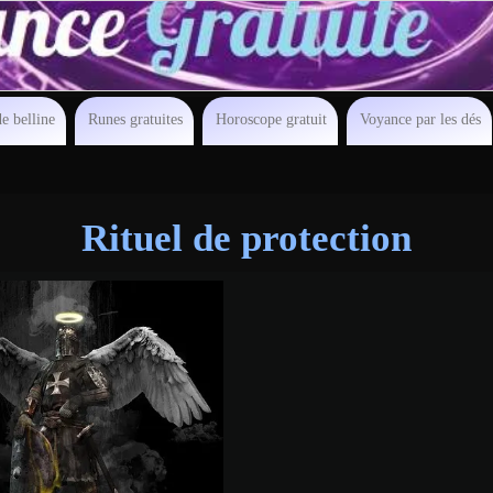
e belline
Runes gratuites
Horoscope gratuit
Voyance par les dés
Rituel de protection